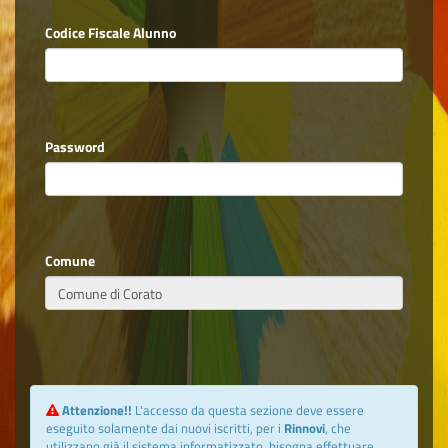
Codice Fiscale Alunno
Password
Comune
Attenzione!!
L'accesso da questa sezione deve essere
eseguito solamente dai nuovi iscritti, per i
Rinnovi
, che
utilizzano già il sistema informatizzato, bisogna effettuare