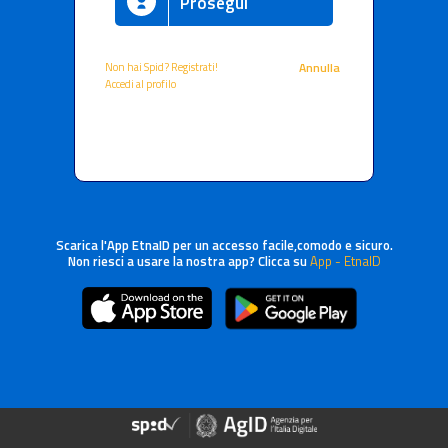
Prosegui
Non hai Spid? Registrati!
Annulla
Accedi al profilo
Scarica l'App EtnaID per un accesso facile,comodo e sicuro.
Non riesci a usare la nostra app? Clicca su
App - EtnaID