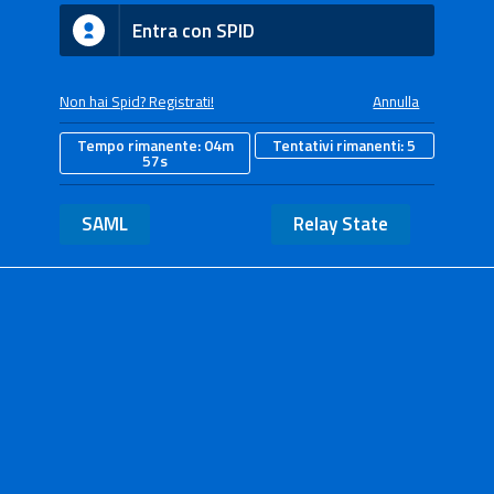
Entra con SPID
Non hai Spid? Registrati!
Annulla
Tempo rimanente:
04m
Tentativi rimanenti:
5
57s
SAML
Relay State