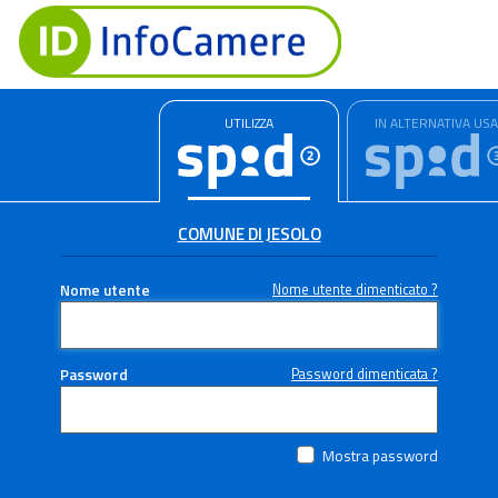
UTILIZZA
IN ALTERNATIVA US
COMUNE DI JESOLO
Nome utente
Nome utente dimenticato ?
Password
Password dimenticata ?
Mostra password