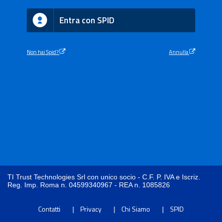
Entra con SPID
Non hai Spid?
Annulla
TI Trust Technologies Srl con unico socio - C.F. P. IVA e Iscriz.
Reg. Imp. Roma n. 04599340967 - REA n. 1085826
Contatti
Privacy
Chi Siamo
SPID