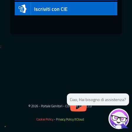
Iscriviti con CIE
;
;
Ciao, Hai bisogno di assistenza?
© 2026 - Portale Genitori - COMUNE DI LECCO
Cookie Policy
-
Privacy Policy ItCloud