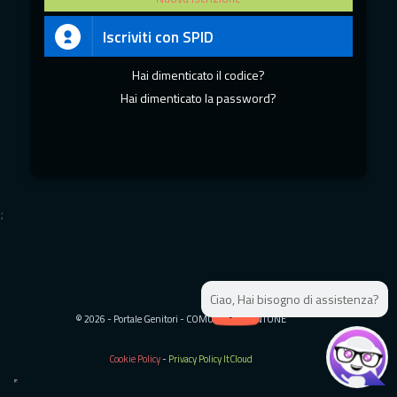
Iscriviti con SPID
Hai dimenticato il codice?
Hai dimenticato la password?
;
;
Ciao, Hai bisogno di assistenza?
© 2026 - Portale Genitori - COMUNE DI MONTONE
Cookie Policy
-
Privacy Policy ItCloud