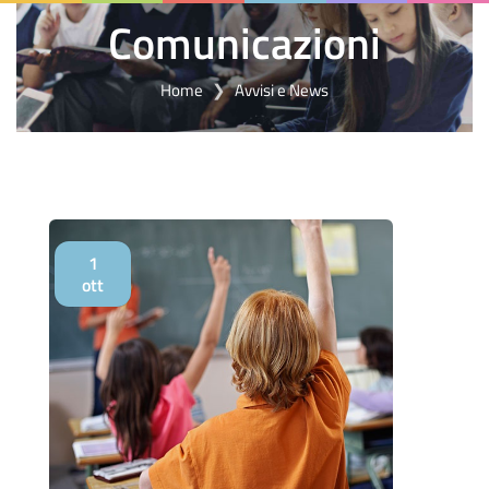
Comunicazioni
Home
Avvisi e News
1
ott